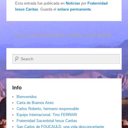
Esta entrada fue publicada en
Noticias
por
Fraternidad
Iesus Caritas
. Guarda el
enlace permanente
.
Los comentarios están cerrados.
Buscar
Info
Bienvenidos
Carta de Buenos Aires
Carlos Roberto, hermano responsable
Equipo Internacional. Tino FERRARI
Fraternidad Sacerdotal Iesus Caritas
San Carlos de FOUCAULD, una vida desconcertante