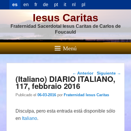
es
en
fr
de
pt
it
nl
pl
Iesus Caritas
Fraternidad Sacerdotal Iesus Caritas de Carlos de
Foucauld
Menú
Navegación de
←
Anterior
Siguiente
→
(Italiano) DIARIO ITALIANO,
entradas
117, febbraio 2016
Publicado el
06-03-2016
por
Fraternidad Iesus Caritas
Disculpa, pero esta entrada está disponible sólo
en
Italiano
.