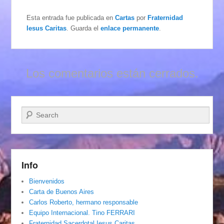
Esta entrada fue publicada en
Cartas
por
Fraternidad
Iesus Caritas
. Guarda el
enlace permanente
.
Los comentarios están cerrados.
Buscar
Info
Bienvenidos
Carta de Buenos Aires
Carlos Roberto, hermano responsable
Equipo Internacional. Tino FERRARI
Fraternidad Sacerdotal Iesus Caritas