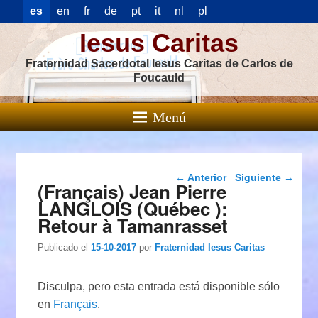
es
en
fr
de
pt
it
nl
pl
Iesus Caritas
Fraternidad Sacerdotal Iesus Caritas de Carlos de
Foucauld
Menú
Navegación de
←
Anterior
Siguiente
→
(Français) Jean Pierre
entradas
LANGLOIS (Québec ):
Retour à Tamanrasset
Publicado el
15-10-2017
por
Fraternidad Iesus Caritas
Disculpa, pero esta entrada está disponible sólo
en
Français
.