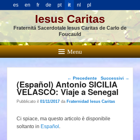
es
en
fr
de
pt
it
nl
pl
Iesus Caritas
Fraternitá Sacerdotale Iesus Caritas de Carlo de
Foucauld
Menu
Navigazione articolo
←
Precedente
Successivi
→
(Español) Antonio SICILIA
VELASCO: Viaje a Senegal
Pubblicato il
01/11/2017
da
Fraternidad Iesus Caritas
Ci spiace, ma questo articolo è disponibile
soltanto in
Español
.