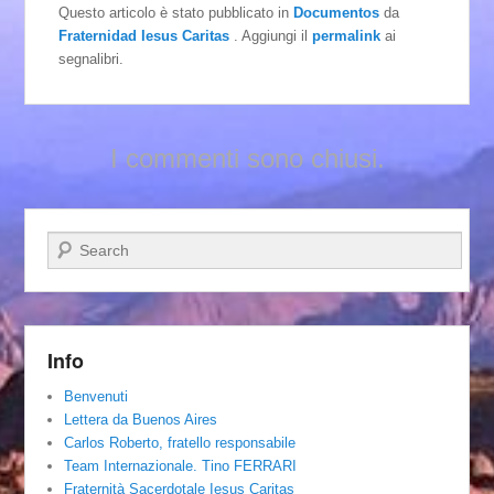
Questo articolo è stato pubblicato in
Documentos
da
Fraternidad Iesus Caritas
. Aggiungi il
permalink
ai
segnalibri.
I commenti sono chiusi.
Cerca
Info
Benvenuti
Lettera da Buenos Aires
Carlos Roberto, fratello responsabile
Team Internazionale. Tino FERRARI
Fraternità Sacerdotale Iesus Caritas