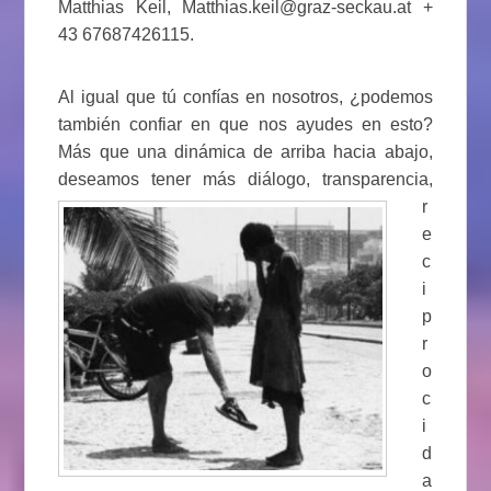
Matthias Keil, Matthias.keil@graz-seckau.at +
43 67687426115.
Al igual que tú confías en nosotros, ¿podemos
también confiar en que nos ayudes en esto?
Más que una dinámica de arriba hacia abajo,
deseamos tener más diálogo,
transparencia,
r
e
c
i
p
r
o
c
i
d
a