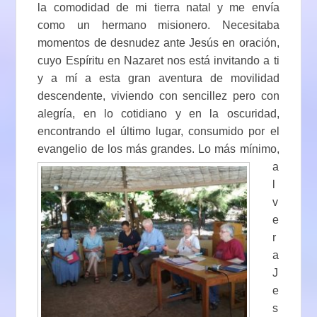
la comodidad de mi tierra natal y me envía
como un hermano misionero. Necesitaba
momentos de desnudez ante Jesús en oración,
cuyo Espíritu en Nazaret nos está invitando a ti
y a mí a esta gran aventura de movilidad
descendente, viviendo con sencillez pero con
alegría, en lo cotidiano y en la oscuridad,
encontrando el último lugar, consumido por el
evangelio de los
más grandes. Lo más mínimo,
a
l
v
e
r
a
J
e
s