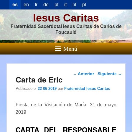
es
en
fr
de
pt
it
nl
pl
Iesus Caritas
Fraternidad Sacerdotal Iesus Caritas de Carlos de
Foucauld
Menú
Navegación de
←
Anterior
Siguiente
→
Carta de Eric
entradas
Publicado el
22-06-2019
por
Fraternidad Iesus Caritas
Fiesta de la Visitación de María. 31 de mayo
2019
CARTA DEL RESPONSABLE