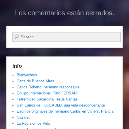
Los comentarios están cerrados.
Buscar
Info
Bienvenidos
Carta de Buenos Aires
Carlos Roberto, hermano responsable
Equipo Internacional. Tino FERRARI
Fraternidad Sacerdotal Iesus Caritas
San Carlos de FOUCAULD, una vida desconcertante
Escritos originales del hermano Carlos en Viviers, Francia
Nazaret
La Revisión de Vida