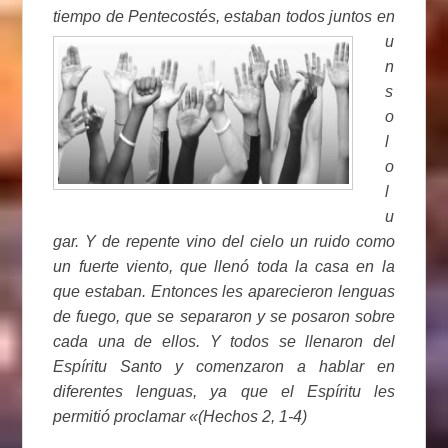
tiempo de Pentecostés, estaban todos juntos
en
u
n
s
o
l
o
l
u
gar. Y de repente vino del cielo un ruido como
un fuerte viento, que llenó toda la casa en la
que estaban. Entonces les aparecieron lenguas
de fuego, que se separaron y se posaron sobre
cada una de ellos. Y todos se llenaron del
Espíritu Santo y comenzaron a hablar en
diferentes lenguas, ya que el Espíritu les
permitió proclamar «(Hechos 2, 1-4)