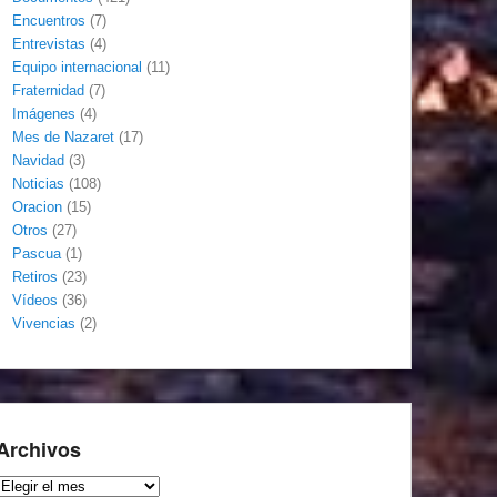
Encuentros
(7)
Entrevistas
(4)
Equipo internacional
(11)
Fraternidad
(7)
Imágenes
(4)
Mes de Nazaret
(17)
Navidad
(3)
Noticias
(108)
Oracion
(15)
Otros
(27)
Pascua
(1)
Retiros
(23)
Vídeos
(36)
Vivencias
(2)
Archivos
Archivos