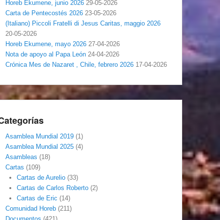
Horeb Ekumene, junio 2026
29-05-2026
Carta de Pentecostés 2026
23-05-2026
(Italiano) Piccoli Fratelli di Jesus Caritas, maggio 2026
20-05-2026
Horeb Ekumene, mayo 2026
27-04-2026
Nota de apoyo al Papa León
24-04-2026
Crónica Mes de Nazaret , Chile, febrero 2026
17-04-2026
Categorías
Asamblea Mundial 2019
(1)
Asamblea Mundial 2025
(4)
Asambleas
(18)
Cartas
(109)
Cartas de Aurelio
(33)
Cartas de Carlos Roberto
(2)
Cartas de Eric
(14)
Comunidad Horeb
(211)
Documentos
(421)