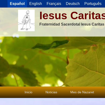
Español
English
Français
Deutsch
Português
Iesus Carita
Fraternidad Sacerdotal Iesus Carita
Menú
Inicio
Noticias
Mes de Nazaret
principal