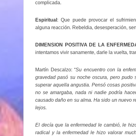
complicada.
Espiritual
: Que puede provocar el sufrimie
alguna reacción. Rebeldia, desesperación, se
DIMENSION POSITIVA DE LA ENFERMED
intentamos vivir sanamente, darle la vuelta, tra
Martín Descalzo: “
Su encuentro con la enferm
gravedad pasó su noche oscura, pero pudo su
superar aquella angustia. Pensó cosas positivas
no se amargaba, nada ni nadie podría hacerl
causado daño en su alma. Ha sido un nuevo ret
lejos.
El decía que la enfermedad le cambió, le h
radical y la enfermedad le hizo valorar much