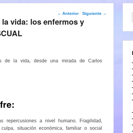
Navegación de
←
Anterior
Siguiente
→
entradas
 la vida: los enfermos y
ASCUAL
es de la vida, desde una mirada de Carlos
fre:
as repercusiones a nivel humano. Fragilidad,
 culpa, situación económica, familiar o social