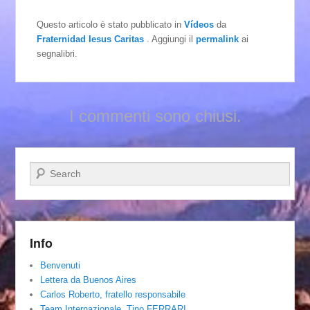
Questo articolo è stato pubblicato in
Vídeos
da
Fraternidad Iesus Caritas
. Aggiungi il
permalink
ai
segnalibri.
I commenti sono chiusi.
Cerca
Info
Benvenuti
Lettera da Buenos Aires
Carlos Roberto, fratello responsabile
Team Internazionale. Tino FERRARI