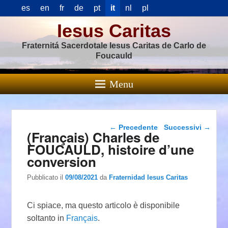
es
en
fr
de
pt
it
nl
pl
Iesus Caritas
Fraternitá Sacerdotale Iesus Caritas de Carlo de
Foucauld
Menu
Navigazione articolo
←
Precedente
Successivi
→
(Français) Charles de
FOUCAULD, histoire d’une
conversion
Pubblicato il
09/08/2021
da
Fraternidad Iesus Caritas
Ci spiace, ma questo articolo è disponibile
soltanto in
Français
.