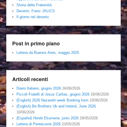
Storia della Fraternità
Deserto. Franz JALICS
Il giorno nel deserto
Post in primo piano
Lettera da Buenos Aires, maggio 2025
Articoli recenti
Diario Italiano, giugno 2026
26/06/2026
Piccoli Fratelli di Jesus Caritas, giugno 2026
26/06/2026
(English) 2026 Nazareth week Booking form
10/06/2026
(English) Be Brothers Uk and Ireland, June 2026
10/06/2026
(Español) Horeb Ekumene, junio 2026
29/05/2026
Lettera di Pentecoste 2026
23/05/2026