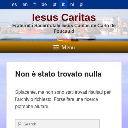
es
en
fr
de
pt
it
nl
pl
Iesus Caritas
Fraternitá Sacerdotale Iesus Caritas de Carlo de
Foucauld
Menu
Non è stato trovato nulla
Spiacente, ma non sono stati trovati risultati per
l'archivio richiesto. Forse fare una ricerca
potrebbe aiutare.
Cerca