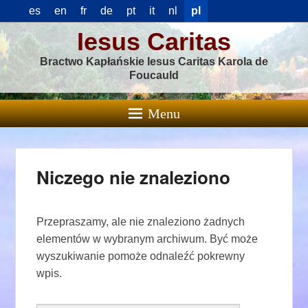
es
en
fr
de
pt
it
nl
pl
Iesus Caritas
Bractwo Kapłańskie Iesus Caritas Karola de
Foucauld
Menu
Niczego nie znaleziono
Przepraszamy, ale nie znaleziono żadnych
elementów w wybranym archiwum. Być może
wyszukiwanie pomoże odnaleźć pokrewny
wpis.