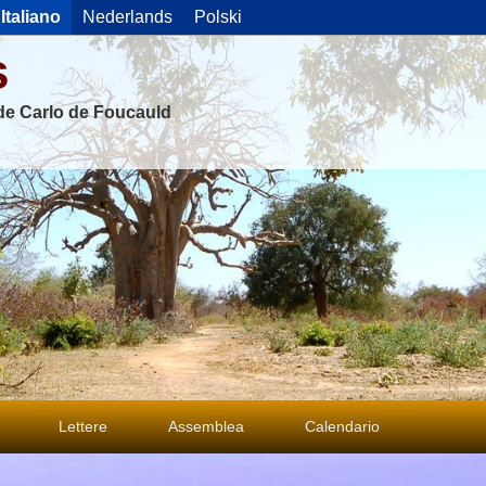
Italiano
Nederlands
Polski
s
 de Carlo de Foucauld
Lettere
Assemblea
Calendario