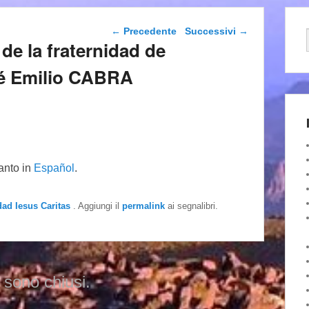
Navigazione articolo
←
Precedente
Successivi
→
de la fraternidad de
sé Emilio CABRA
tanto in
Español
.
dad Iesus Caritas
. Aggiungi il
permalink
ai segnalibri.
 sono chiusi.