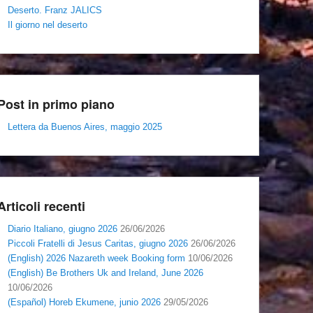
Deserto. Franz JALICS
Il giorno nel deserto
Post in primo piano
Lettera da Buenos Aires, maggio 2025
Articoli recenti
Diario Italiano, giugno 2026
26/06/2026
Piccoli Fratelli di Jesus Caritas, giugno 2026
26/06/2026
(English) 2026 Nazareth week Booking form
10/06/2026
(English) Be Brothers Uk and Ireland, June 2026
10/06/2026
(Español) Horeb Ekumene, junio 2026
29/05/2026