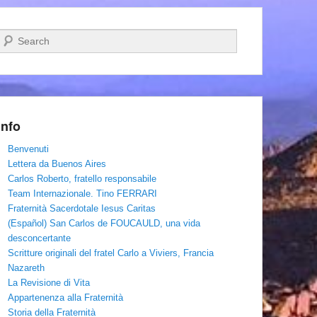
Cerca
Info
Benvenuti
Lettera da Buenos Aires
Carlos Roberto, fratello responsabile
Team Internazionale. Tino FERRARI
Fraternità Sacerdotale Iesus Caritas
(Español) San Carlos de FOUCAULD, una vida
desconcertante
Scritture originali del fratel Carlo a Viviers, Francia
Nazareth
La Revisione di Vita
Appartenenza alla Fraternità
Storia della Fraternità