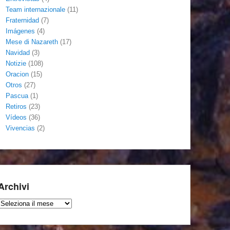
Team internazionale
(11)
Fraternidad
(7)
Imágenes
(4)
Mese di Nazareth
(17)
Navidad
(3)
Notizie
(108)
Oracion
(15)
Otros
(27)
Pascua
(1)
Retiros
(23)
Vídeos
(36)
Vivencias
(2)
Archivi
Archivi