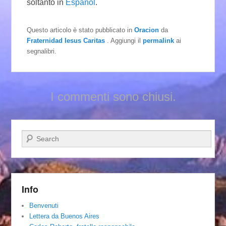
soltanto in
Español
.
Questo articolo è stato pubblicato in
Oracion
da
Fraternidad Iesus Caritas
. Aggiungi il
permalink
ai
segnalibri.
I commenti sono chiusi.
Cerca
Info
Benvenuti
Lettera da Buenos Aires