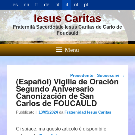
es
en
fr
de
pt
it
nl
pl
Iesus Caritas
Fraternitá Sacerdotale Iesus Caritas de Carlo de
Foucauld
Menu
Navigazione articolo
←
Precedente
Successivi
→
(Español) Vigilia de Oración
Segundo Aniversario
Canonización de San
Carlos de FOUCAULD
Pubblicato il
13/05/2024
da
Fraternidad Iesus Caritas
Ci spiace, ma questo articolo è disponibile