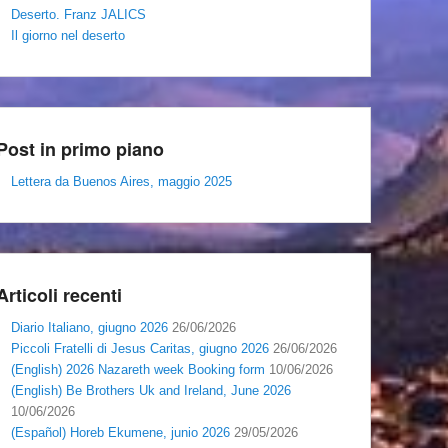
Deserto. Franz JALICS
Il giorno nel deserto
Post in primo piano
Lettera da Buenos Aires, maggio 2025
Articoli recenti
Diario Italiano, giugno 2026
26/06/2026
Piccoli Fratelli di Jesus Caritas, giugno 2026
26/06/2026
(English) 2026 Nazareth week Booking form
10/06/2026
(English) Be Brothers Uk and Ireland, June 2026
10/06/2026
(Español) Horeb Ekumene, junio 2026
29/05/2026