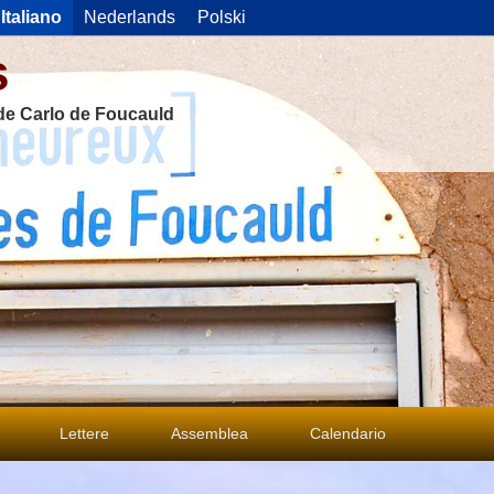
Italiano
Nederlands
Polski
s
 de Carlo de Foucauld
Lettere
Assemblea
Calendario