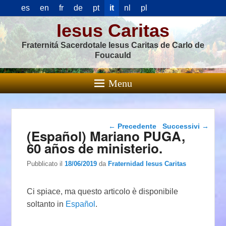
es
en
fr
de
pt
it
nl
pl
Iesus Caritas
Fraternitá Sacerdotale Iesus Caritas de Carlo de
Foucauld
Menu
Navigazione articolo
←
Precedente
Successivi
→
(Español) Mariano PUGA,
60 años de ministerio.
Pubblicato il
18/06/2019
da
Fraternidad Iesus Caritas
Ci spiace, ma questo articolo è disponibile
soltanto in
Español
.