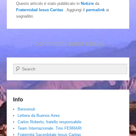
Questo articolo è stato pubblicato in
Notizie
da
Fraternidad Iesus Caritas
. Aggiungi il
permalink
ai
segnalibri.
I commenti sono chiusi.
Cerca
Info
Benvenuti
Lettera da Buenos Aires
Carlos Roberto, fratello responsabile
Team Internazionale. Tino FERRARI
Fraternità Sacerdotale Iesus Caritas