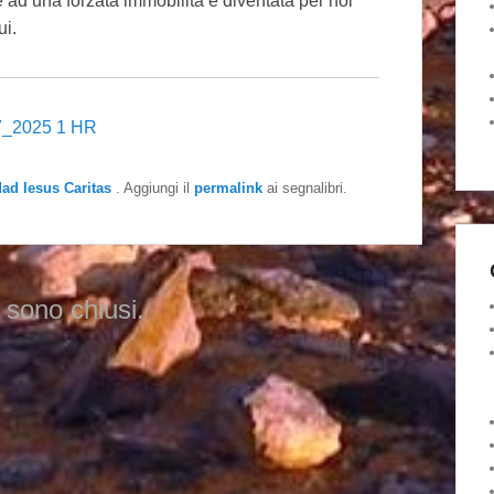
ge ad una forzata immobilità è diventata per noi
ui.
_2025 1 HR
dad Iesus Caritas
. Aggiungi il
permalink
ai segnalibri.
 sono chiusi.