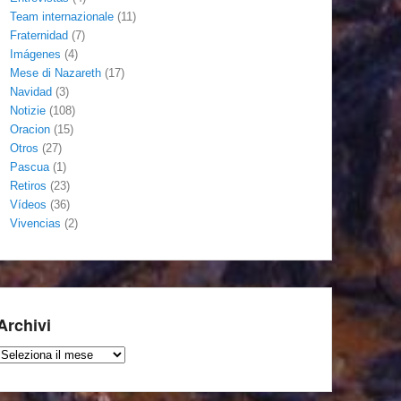
Team internazionale
(11)
Fraternidad
(7)
Imágenes
(4)
Mese di Nazareth
(17)
Navidad
(3)
Notizie
(108)
Oracion
(15)
Otros
(27)
Pascua
(1)
Retiros
(23)
Vídeos
(36)
Vivencias
(2)
Archivi
Archivi