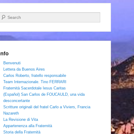
Cerca
Info
Benvenuti
Lettera da Buenos Aires
Carlos Roberto, fratello responsabile
Team Internazionale. Tino FERRARI
Fraternità Sacerdotale Iesus Caritas
(Español) San Carlos de FOUCAULD, una vida
desconcertante
Scritture originali del fratel Carlo a Viviers, Francia
Nazareth
La Revisione di Vita
Appartenenza alla Fraternità
Storia della Fraternità