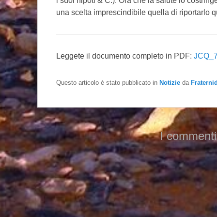
i suoi nipoti & C.). Ora che la salute lo costrin
una scelta imprescindibile quella di riportarlo q
Leggete il documento completo in PDF:
JCQ_7
Questo articolo è stato pubblicato in
Notizie
da
Fraterni
I commenti