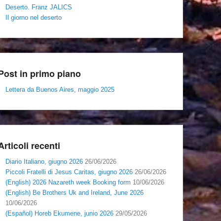
Deserto. Franz JALICS
Il giorno nel deserto
Post in primo piano
Lettera da Buenos Aires, maggio 2025
Articoli recenti
Diario Italiano, giugno 2026
26/06/2026
Piccoli Fratelli di Jesus Caritas, giugno 2026
26/06/2026
(English) 2026 Nazareth week Booking form
10/06/2026
(English) Be Brothers Uk and Ireland, June 2026
10/06/2026
(Español) Horeb Ekumene, junio 2026
29/05/2026