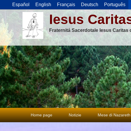
Español
English
Français
Deutsch
Português
Iesus Carita
Fraternitá Sacerdotale Iesus Caritas
Menu
Home page
Notizie
Mese di Nazareth
principale