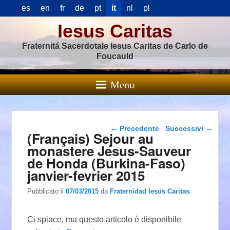
es
en
fr
de
pt
it
nl
pl
Iesus Caritas
Fraternitá Sacerdotale Iesus Caritas de Carlo de
Foucauld
Menu
Navigazione articolo
←
Precedente
Successivi
→
(Français) Sejour au
monastere Jesus-Sauveur
de Honda (Burkina-Faso)
janvier-fevrier 2015
Pubblicato il
07/03/2015
da
Fraternidad Iesus Caritas
Ci spiace, ma questo articolo è disponibile