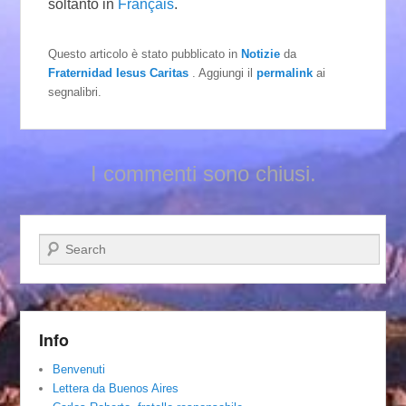
soltanto in
Français
.
Questo articolo è stato pubblicato in
Notizie
da
Fraternidad Iesus Caritas
. Aggiungi il
permalink
ai
segnalibri.
I commenti sono chiusi.
Cerca
Info
Benvenuti
Lettera da Buenos Aires