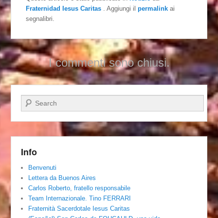
Fraternidad Iesus Caritas
. Aggiungi il
permalink
ai
segnalibri.
I commenti sono chiusi.
Cerca
Info
Benvenuti
Lettera da Buenos Aires
Carlos Roberto, fratello responsabile
Team Internazionale. Tino FERRARI
Fraternità Sacerdotale Iesus Caritas