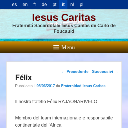
es
en
fr
de
pt
it
nl
pl
Iesus Caritas
Fraternitá Sacerdotale Iesus Caritas de Carlo de
Foucauld
Menu
Navigazione articolo
←
Precedente
Successivi
→
Félix
Pubblicato il
05/06/2017
da
Fraternidad Iesus Caritas
Il nostro fratello Félix RAJAONARIVELO
Membro del team internazionale e responsabile
continentale dell’Africa