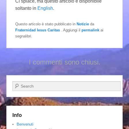
Ci spiace, ma questo articolo è disponibile
soltanto in
English
.
Questo articolo è stato pubblicato in
Notizie
da
Fraternidad Iesus Caritas
. Aggiungi il
permalink
ai
segnalibri.
I commenti sono chiusi.
Cerca
Info
Benvenuti