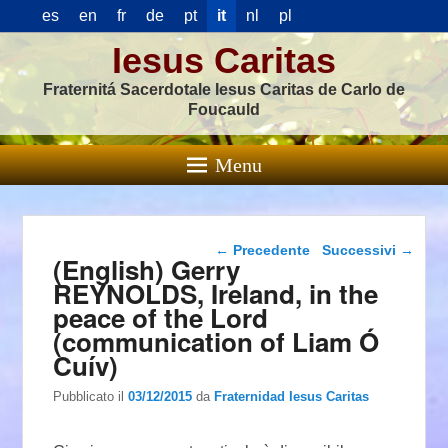
es
en
fr
de
pt
it
nl
pl
Iesus Caritas
Fraternitá Sacerdotale Iesus Caritas de Carlo de
Foucauld
Menu
Navigazione articolo
←
Precedente
Successivi
→
(English) Gerry
REYNOLDS, Ireland, in the
peace of the Lord
(communication of Liam Ó
Cuív)
Pubblicato il
03/12/2015
da
Fraternidad Iesus Caritas