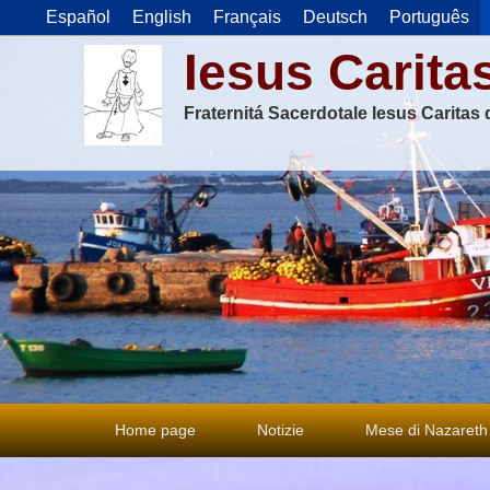
Español
English
Français
Deutsch
Português
Iesus Carita
Fraternitá Sacerdotale Iesus Caritas
Menu
Home page
Notizie
Mese di Nazareth
principale