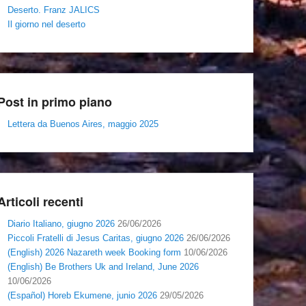
Deserto. Franz JALICS
Il giorno nel deserto
Post in primo piano
Lettera da Buenos Aires, maggio 2025
Articoli recenti
Diario Italiano, giugno 2026
26/06/2026
Piccoli Fratelli di Jesus Caritas, giugno 2026
26/06/2026
(English) 2026 Nazareth week Booking form
10/06/2026
(English) Be Brothers Uk and Ireland, June 2026
10/06/2026
(Español) Horeb Ekumene, junio 2026
29/05/2026