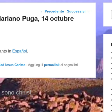
Navigazione articolo
←
Precedente
Successivi
→
Mariano Puga, 14 octubre
tanto in
Español
.
dad Iesus Caritas
. Aggiungi il
permalink
ai segnalibri.
 sono chiusi.