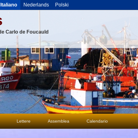
Italiano
Nederlands
Polski
s
 de Carlo de Foucauld
Lettere
Assemblea
Calendario