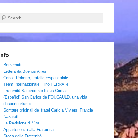
Cerca
Info
Benvenuti
Lettera da Buenos Aires
Carlos Roberto, fratello responsabile
Team Internazionale. Tino FERRARI
Fraternità Sacerdotale Iesus Caritas
(Español) San Carlos de FOUCAULD, una vida
desconcertante
Scritture originali del fratel Carlo a Viviers, Francia
Nazareth
La Revisione di Vita
Appartenenza alla Fraternità
Storia della Fraternità