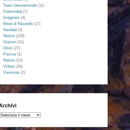
Team internazionale
(11)
Fraternidad
(7)
Imágenes
(4)
Mese di Nazareth
(17)
Navidad
(3)
Notizie
(108)
Oracion
(15)
Otros
(27)
Pascua
(1)
Retiros
(23)
Vídeos
(36)
Vivencias
(2)
Archivi
Archivi