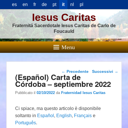
es
en
fr
de
pt
it
nl
pl
Iesus Caritas
Fraternitá Sacerdotale Iesus Caritas de Carlo de
Foucauld
Menu
Navigazione articolo
←
Precedente
Successivi
→
(Español) Carta de
Córdoba – septiembre 2022
Pubblicato il
02/10/2022
da
Fraternidad Iesus Caritas
Ci spiace, ma questo articolo è disponibile
soltanto in
Español
,
English
,
Français
e
Português
.