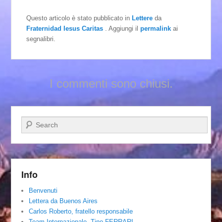
Questo articolo è stato pubblicato in
Lettere
da
Fraternidad Iesus Caritas
. Aggiungi il
permalink
ai
segnalibri.
I commenti sono chiusi.
Cerca
Info
Benvenuti
Lettera da Buenos Aires
Carlos Roberto, fratello responsabile
Team Internazionale. Tino FERRARI