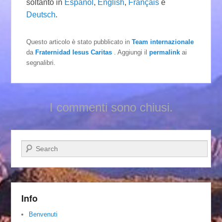
soltanto in
Español
,
English
,
Français
e
Deutsch
.
Questo articolo è stato pubblicato in
Team internazionale
da
Fraternidad Iesus Caritas
. Aggiungi il
permalink
ai
segnalibri.
I commenti sono chiusi.
Cerca
Info
Benvenuti