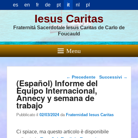
es
en
fr
de
pt
it
nl
pl
Iesus Caritas
Fraternitá Sacerdotale Iesus Caritas de Carlo de
Foucauld
Menu
Navigazione articolo
←
Precedente
Successivi
→
(Español) Informe del
Equipo Internacional,
Annecy y semana de
trabajo
Pubblicato il
02/03/2024
da
Fraternidad Iesus Caritas
Ci spiace, ma questo articolo è disponibile