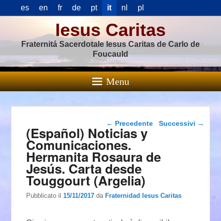
es
en
fr
de
pt
it
nl
pl
Iesus Caritas
Fraternitá Sacerdotale Iesus Caritas de Carlo de
Foucauld
Menu
Navigazione articolo
←
Precedente
Successivi
→
(Español) Noticias y
Comunicaciones.
Hermanita Rosaura de
Jesús. Carta desde
Touggourt (Argelia)
Pubblicato il
15/11/2017
da
Fraternidad Iesus Caritas