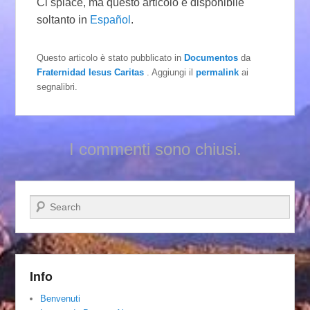
Ci spiace, ma questo articolo è disponibile
soltanto in
Español
.
Questo articolo è stato pubblicato in
Documentos
da
Fraternidad Iesus Caritas
. Aggiungi il
permalink
ai
segnalibri.
I commenti sono chiusi.
Cerca
Info
Benvenuti