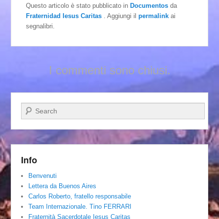
Questo articolo è stato pubblicato in
Documentos
da
Fraternidad Iesus Caritas
. Aggiungi il
permalink
ai
segnalibri.
I commenti sono chiusi.
Cerca
Info
Benvenuti
Lettera da Buenos Aires
Carlos Roberto, fratello responsabile
Team Internazionale. Tino FERRARI
Fraternità Sacerdotale Iesus Caritas