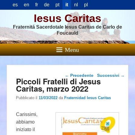
es
en
fr
de
pt
it
nl
pl
Iesus Caritas
Fraternitá Sacerdotale Iesus Caritas de Carlo de
Foucauld
Menu
Navigazione articolo
←
Precedente
Successivi
→
Piccoli Fratelli di Jesus
Caritas, marzo 2022
Pubblicato il
11/03/2022
da
Fraternidad Iesus Caritas
Carissimi,
abbiamo
iniziato il