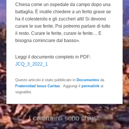
Chiesa come un ospedale da campo dopo una
battaglia. È inutile chiedere a un ferito grave se
ha il colesterolo e gli zuccheri alti! Si devono
curare le sue ferite. Poi potremo parlare di tutto
il resto. Curare le ferite, curare le ferite… E
bisogna cominciare dal basso».
Leggi il documento completo in PDF:
JCQ_3_2022_1
Questo articolo è stato pubblicato in
Documentos
da
Fraternidad Iesus Caritas
. Aggiungi il
permalink
ai
segnalibri.
I commenti sono chiusi.