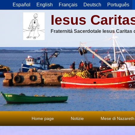
Español
English
Français
Deutsch
Português
Iesus Carita
Fraternitá Sacerdotale Iesus Caritas
Menu
Home page
Notizie
Mese di Nazareth
principale