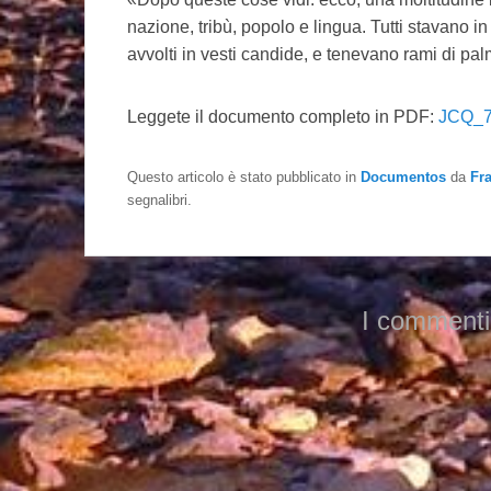
nazione, tribù, popolo e lingua. Tutti stavano in
avvolti in vesti candide, e tenevano rami di pal
Leggete il documento completo in PDF:
JCQ_7
Questo articolo è stato pubblicato in
Documentos
da
Fr
segnalibri.
I commenti