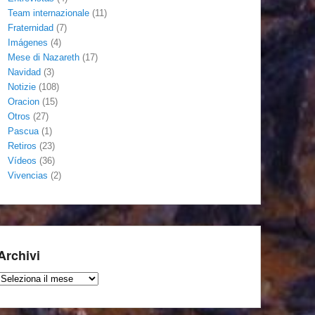
Team internazionale
(11)
Fraternidad
(7)
Imágenes
(4)
Mese di Nazareth
(17)
Navidad
(3)
Notizie
(108)
Oracion
(15)
Otros
(27)
Pascua
(1)
Retiros
(23)
Vídeos
(36)
Vivencias
(2)
Archivi
Archivi