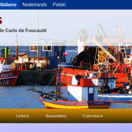
Italiano
Nederlands
Polski
s
 de Carlo de Foucauld
Lettere
Assemblea
Calendario