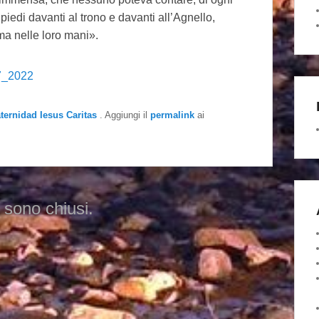
 piedi davanti al trono e davanti all’Agnello,
ma nelle loro mani».
_2022
aternidad Iesus Caritas
. Aggiungi il
permalink
ai
 sono chiusi.