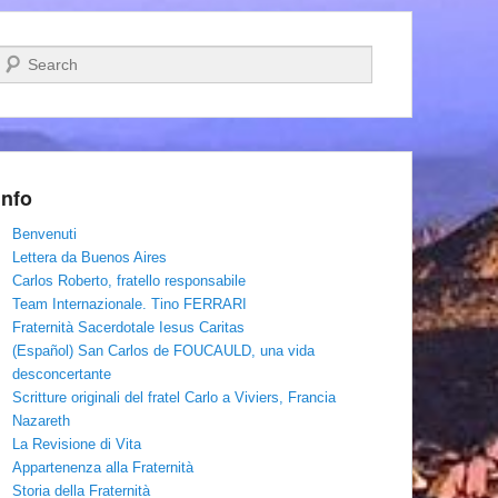
Cerca
Info
Benvenuti
Lettera da Buenos Aires
Carlos Roberto, fratello responsabile
Team Internazionale. Tino FERRARI
Fraternità Sacerdotale Iesus Caritas
(Español) San Carlos de FOUCAULD, una vida
desconcertante
Scritture originali del fratel Carlo a Viviers, Francia
Nazareth
La Revisione di Vita
Appartenenza alla Fraternità
Storia della Fraternità