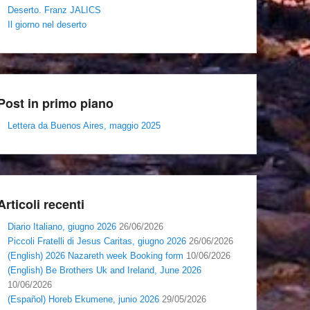
Deserto. Franz JALICS
Il giorno nel deserto
Post in primo piano
Lettera da Buenos Aires, maggio 2025
Articoli recenti
Diario Italiano, giugno 2026
26/06/2026
Piccoli Fratelli di Jesus Caritas, giugno 2026
26/06/2026
(English) 2026 Nazareth week Booking form
10/06/2026
(English) Be Brothers Uk and Ireland, June 2026
10/06/2026
(Español) Horeb Ekumene, junio 2026
29/05/2026