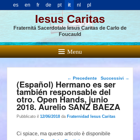
es
en
fr
de
pt
it
nl
pl
Iesus Caritas
Fraternitá Sacerdotale Iesus Caritas de Carlo de
Foucauld
Menu
Navigazione articolo
←
Precedente
Successivi
→
(Español) Hermano es ser
también responsable del
otro. Open Hands, junio
2018. Aurelio SANZ BAEZA
Pubblicato il
12/06/2018
da
Fraternidad Iesus Caritas
Ci spiace, ma questo articolo è disponibile