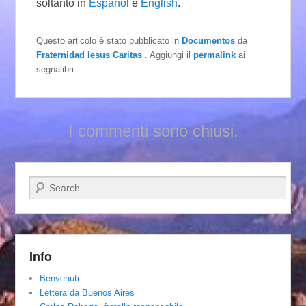
soltanto in
Español
e
English
.
Questo articolo è stato pubblicato in
Documentos
da
Fraternidad Iesus Caritas
. Aggiungi il
permalink
ai
segnalibri.
I commenti sono chiusi.
Cerca
Info
Benvenuti
Lettera da Buenos Aires