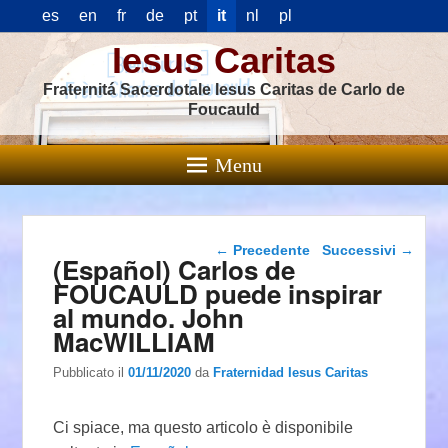
es
en
fr
de
pt
it
nl
pl
Iesus Caritas
Fraternitá Sacerdotale Iesus Caritas de Carlo de
Foucauld
Menu
Navigazione articolo
←
Precedente
Successivi
→
(Español) Carlos de
FOUCAULD puede inspirar
al mundo. John
MacWILLIAM
Pubblicato il
01/11/2020
da
Fraternidad Iesus Caritas
Ci spiace, ma questo articolo è disponibile