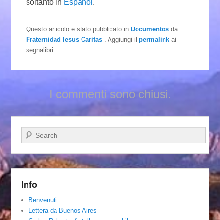
soltanto in
Español
.
Questo articolo è stato pubblicato in
Documentos
da
Fraternidad Iesus Caritas
. Aggiungi il
permalink
ai
segnalibri.
I commenti sono chiusi.
Cerca
Info
Benvenuti
Lettera da Buenos Aires