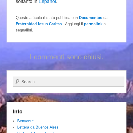
soltanto in
Español
.
Questo articolo è stato pubblicato in
Documentos
da
Fraternidad Iesus Caritas
. Aggiungi il
permalink
ai
segnalibri.
I commenti sono chiusi.
Cerca
Info
Benvenuti
Lettera da Buenos Aires