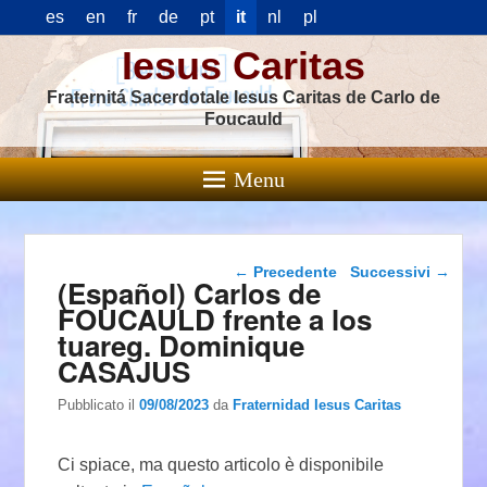
es
en
fr
de
pt
it
nl
pl
Iesus Caritas
Fraternitá Sacerdotale Iesus Caritas de Carlo de
Foucauld
Menu
Navigazione articolo
←
Precedente
Successivi
→
(Español) Carlos de
FOUCAULD frente a los
tuareg. Dominique
CASAJUS
Pubblicato il
09/08/2023
da
Fraternidad Iesus Caritas
Ci spiace, ma questo articolo è disponibile