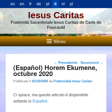
es
en
fr
de
pt
it
nl
pl
Iesus Caritas
Fraternitá Sacerdotale Iesus Caritas de Carlo de
Foucauld
Menu
Navigazione articolo
←
Precedente
Successivi
→
(Español) Horem Ekumene,
octubre 2020
Pubblicato il
01/10/2020
da
Fraternidad Iesus Caritas
Ci spiace, ma questo articolo è disponibile
soltanto in
Español
.