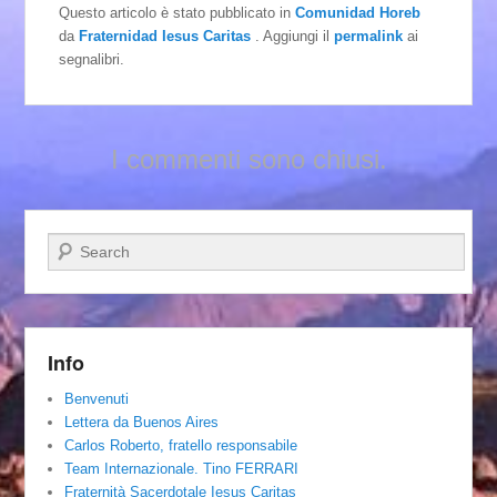
Questo articolo è stato pubblicato in
Comunidad Horeb
da
Fraternidad Iesus Caritas
. Aggiungi il
permalink
ai
segnalibri.
I commenti sono chiusi.
Cerca
Info
Benvenuti
Lettera da Buenos Aires
Carlos Roberto, fratello responsabile
Team Internazionale. Tino FERRARI
Fraternità Sacerdotale Iesus Caritas