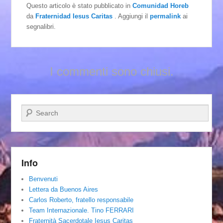
Questo articolo è stato pubblicato in
Comunidad Horeb
da
Fraternidad Iesus Caritas
. Aggiungi il
permalink
ai
segnalibri.
I commenti sono chiusi.
Cerca
Info
Benvenuti
Lettera da Buenos Aires
Carlos Roberto, fratello responsabile
Team Internazionale. Tino FERRARI
Fraternità Sacerdotale Iesus Caritas