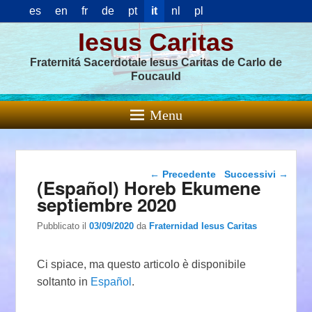
es
en
fr
de
pt
it
nl
pl
Iesus Caritas
Fraternitá Sacerdotale Iesus Caritas de Carlo de
Foucauld
Menu
Navigazione articolo
←
Precedente
Successivi
→
(Español) Horeb Ekumene
septiembre 2020
Pubblicato il
03/09/2020
da
Fraternidad Iesus Caritas
Ci spiace, ma questo articolo è disponibile
soltanto in
Español
.