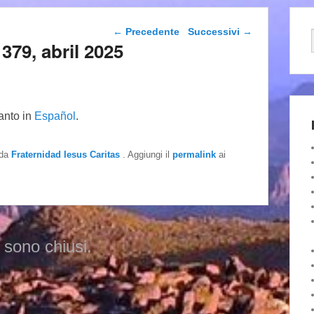
Navigazione articolo
←
Precedente
Successivi
→
79, abril 2025
tanto in
Español
.
da
Fraternidad Iesus Caritas
. Aggiungi il
permalink
ai
 sono chiusi.