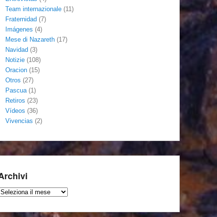
Team internazionale
(11)
Fraternidad
(7)
Imágenes
(4)
Mese di Nazareth
(17)
Navidad
(3)
Notizie
(108)
Oracion
(15)
Otros
(27)
Pascua
(1)
Retiros
(23)
Vídeos
(36)
Vivencias
(2)
Archivi
Archivi