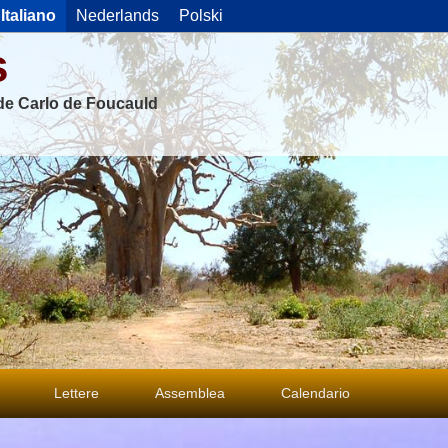
Italiano
Nederlands
Polski
s
 de Carlo de Foucauld
Lettere
Assemblea
Calendario