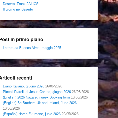
Deserto. Franz JALICS
Il giorno nel deserto
Post in primo piano
Lettera da Buenos Aires, maggio 2025
Articoli recenti
Diario Italiano, giugno 2026
26/06/2026
Piccoli Fratelli di Jesus Caritas, giugno 2026
26/06/2026
(English) 2026 Nazareth week Booking form
10/06/2026
(English) Be Brothers Uk and Ireland, June 2026
10/06/2026
(Español) Horeb Ekumene, junio 2026
29/05/2026