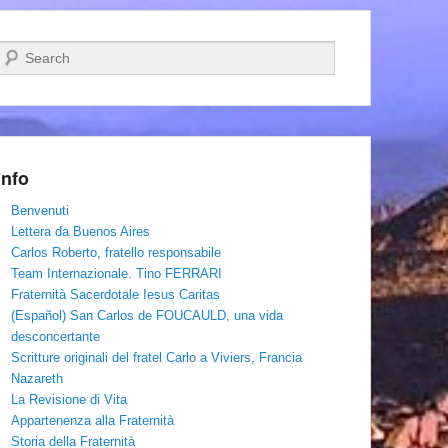
Cerca
Info
Benvenuti
Lettera da Buenos Aires
Carlos Roberto, fratello responsabile
Team Internazionale. Tino FERRARI
Fraternità Sacerdotale Iesus Caritas
(Español) San Carlos de FOUCAULD, una vida
desconcertante
Scritture originali del fratel Carlo a Viviers, Francia
Nazareth
La Revisione di Vita
Appartenenza alla Fraternità
Storia della Fraternità