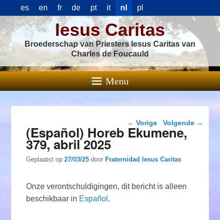
es
en
fr
de
pt
it
nl
pl
Iesus Caritas
Broederschap van Priesters Iesus Caritas van
Charles de Foucauld
Menu
Berichtnavigatie
←
Vorige
Volgende
→
(Español) Horeb Ekumene,
379, abril 2025
Geplaatst op
27/03/25
door
Fraternidad Iesus Caritas
Onze verontschuldigingen, dit bericht is alleen
beschikbaar in
Español
.