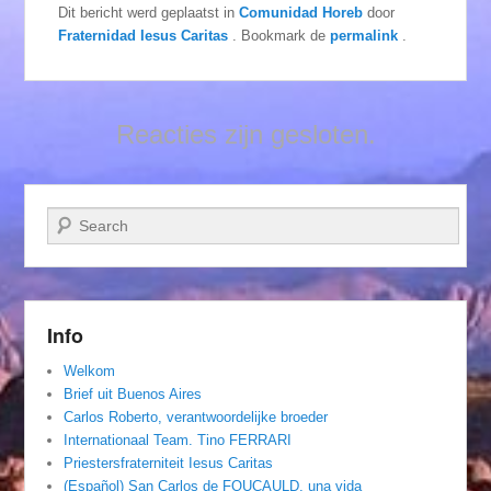
Dit bericht werd geplaatst in
Comunidad Horeb
door
Fraternidad Iesus Caritas
. Bookmark de
permalink
.
Reacties zijn gesloten.
Zoeken
Info
Welkom
Brief uit Buenos Aires
Carlos Roberto, verantwoordelijke broeder
Internationaal Team. Tino FERRARI
Priestersfraterniteit Iesus Caritas
(Español) San Carlos de FOUCAULD, una vida