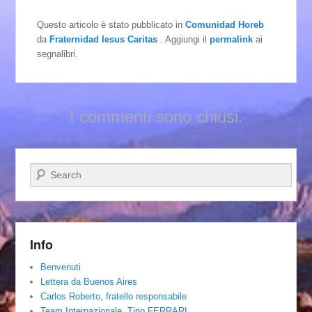
Questo articolo è stato pubblicato in
Comunidad Horeb
da
Fraternidad Iesus Caritas
. Aggiungi il
permalink
ai
segnalibri.
I commenti sono chiusi.
Cerca
Info
Benvenuti
Lettera da Buenos Aires
Carlos Roberto, fratello responsabile
Team Internazionale. Tino FERRARI