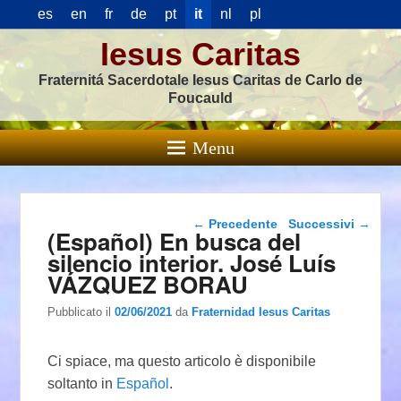
es
en
fr
de
pt
it
nl
pl
Iesus Caritas
Fraternitá Sacerdotale Iesus Caritas de Carlo de
Foucauld
Menu
Navigazione articolo
←
Precedente
Successivi
→
(Español) En busca del
silencio interior. José Luís
VÁZQUEZ BORAU
Pubblicato il
02/06/2021
da
Fraternidad Iesus Caritas
Ci spiace, ma questo articolo è disponibile
soltanto in
Español
.