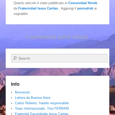
Questo articolo è stato pubblicato in
Comunidad Horeb
da
Fraternidad Iesus Caritas
. Aggiungi il
permalink
ai
segnalibri.
I commenti sono chiusi.
Cerca
Info
Benvenuti
Lettera da Buenos Aires
Carlos Roberto, fratello responsabile
Team Internazionale. Tino FERRARI
Fraternità Sacerdotale Iesus Caritas