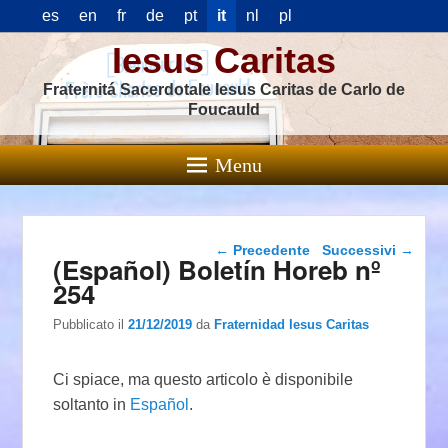
es
en
fr
de
pt
it
nl
pl
Iesus Caritas
Fraternitá Sacerdotale Iesus Caritas de Carlo de
Foucauld
Menu
Navigazione articolo
←
Precedente
Successivi
→
(Español) Boletín Horeb nº
254
Pubblicato il
21/12/2019
da
Fraternidad Iesus Caritas
Ci spiace, ma questo articolo è disponibile
soltanto in
Español
.