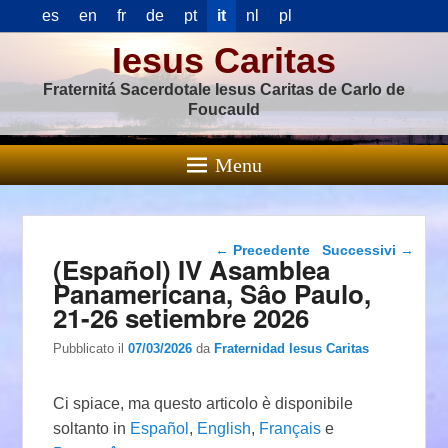
es
en
fr
de
pt
it
nl
pl
Iesus Caritas
Fraternitá Sacerdotale Iesus Caritas de Carlo de
Foucauld
Menu
Navigazione articolo
←
Precedente
Successivi
→
(Español) IV Asamblea
Panamericana, Sâo Paulo,
21-26 setiembre 2026
Pubblicato il
07/03/2026
da
Fraternidad Iesus Caritas
Ci spiace, ma questo articolo è disponibile
soltanto in
Español
,
English
,
Français
e