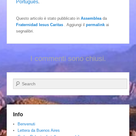
Português
.
Questo articolo è stato pubblicato in
Assemblea
da
Fraternidad Iesus Caritas
. Aggiungi il
permalink
ai
segnalibri.
I commenti sono chiusi.
Cerca
Info
Benvenuti
Lettera da Buenos Aires