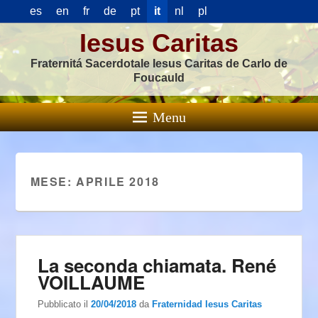
es
en
fr
de
pt
it
nl
pl
Iesus Caritas
Fraternitá Sacerdotale Iesus Caritas de Carlo de
Foucauld
Menu
MESE:
APRILE 2018
La seconda chiamata. René
VOILLAUME
Pubblicato il
20/04/2018
da
Fraternidad Iesus Caritas