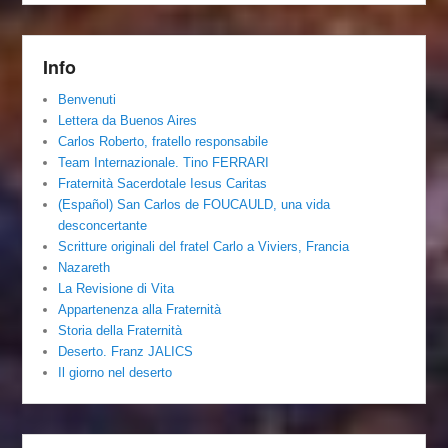
Info
Benvenuti
Lettera da Buenos Aires
Carlos Roberto, fratello responsabile
Team Internazionale. Tino FERRARI
Fraternità Sacerdotale Iesus Caritas
(Español) San Carlos de FOUCAULD, una vida
desconcertante
Scritture originali del fratel Carlo a Viviers, Francia
Nazareth
La Revisione di Vita
Appartenenza alla Fraternità
Storia della Fraternità
Deserto. Franz JALICS
Il giorno nel deserto