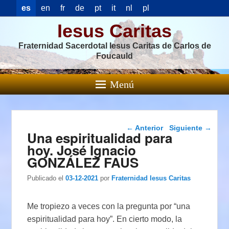
es
en
fr
de
pt
it
nl
pl
Iesus Caritas
Fraternidad Sacerdotal Iesus Caritas de Carlos de
Foucauld
Menú
Navegación de
←
Anterior
Siguiente
→
Una espiritualidad para
entradas
hoy. José Ignacio
GONZÁLEZ FAUS
Publicado el
03-12-2021
por
Fraternidad Iesus Caritas
Me tropiezo a veces con la pregunta por “una
espiritualidad para hoy”. En cierto modo, la