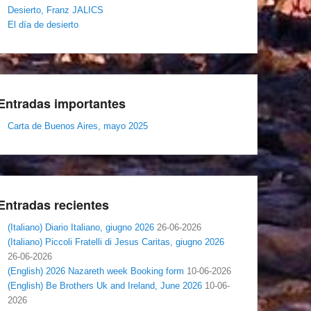
Desierto, Franz JALICS
El día de desierto
Entradas importantes
Carta de Buenos Aires, mayo 2025
Entradas recientes
(Italiano) Diario Italiano, giugno 2026
26-06-2026
(Italiano) Piccoli Fratelli di Jesus Caritas, giugno 2026
26-06-2026
(English) 2026 Nazareth week Booking form
10-06-2026
(English) Be Brothers Uk and Ireland, June 2026
10-06-
2026