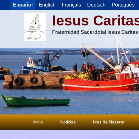
Español
English
Français
Deutsch
Português
Iesus Carita
Fraternidad Sacerdotal Iesus Carita
Menú
Inicio
Noticias
Mes de Nazaret
principal