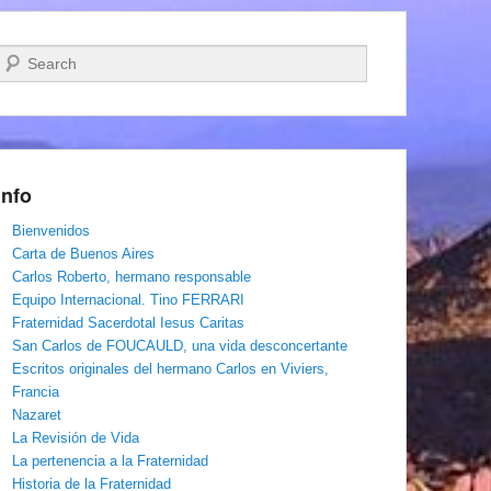
Buscar
Info
Bienvenidos
Carta de Buenos Aires
Carlos Roberto, hermano responsable
Equipo Internacional. Tino FERRARI
Fraternidad Sacerdotal Iesus Caritas
San Carlos de FOUCAULD, una vida desconcertante
Escritos originales del hermano Carlos en Viviers,
Francia
Nazaret
La Revisión de Vida
La pertenencia a la Fraternidad
Historia de la Fraternidad