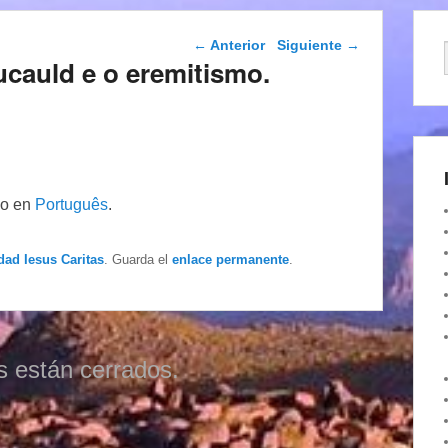
Navegación de
←
Anterior
Siguiente
→
entradas
ucauld e o eremitismo.
lo en
Português
.
dad Iesus Caritas
. Guarda el
enlace permanente
.
s están cerrados.