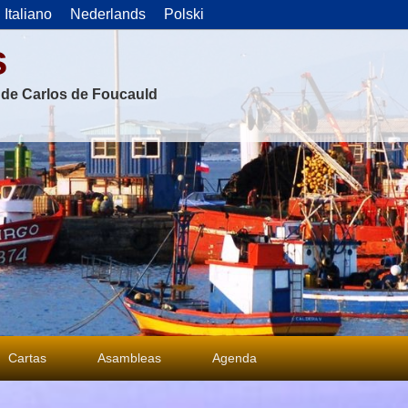
Italiano
Nederlands
Polski
s
s de Carlos de Foucauld
Cartas
Asambleas
Agenda