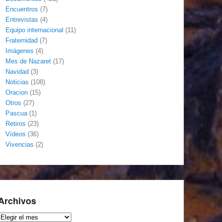
Encuentros
(7)
Entrevistas
(4)
Equipo internacional
(11)
Fraternidad
(7)
Imágenes
(4)
Mes de Nazaret
(17)
Navidad
(3)
Noticias
(108)
Oracion
(15)
Otros
(27)
Pascua
(1)
Retiros
(23)
Vídeos
(36)
Vivencias
(2)
Archivos
Archivos