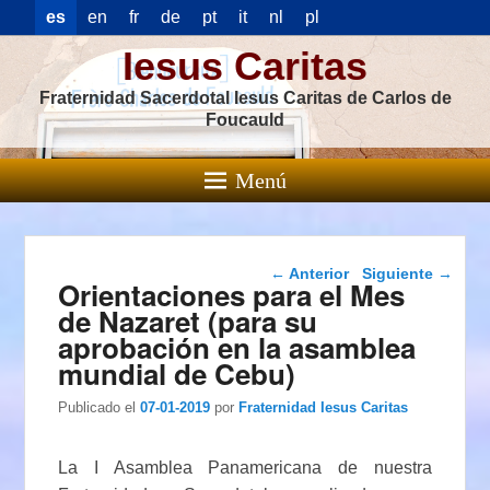
es
en
fr
de
pt
it
nl
pl
Iesus Caritas
Fraternidad Sacerdotal Iesus Caritas de Carlos de
Foucauld
Menú
Navegación de
←
Anterior
Siguiente
→
Orientaciones para el Mes
entradas
de Nazaret (para su
aprobación en la asamblea
mundial de Cebu)
Publicado el
07-01-2019
por
Fraternidad Iesus Caritas
La I Asamblea Panamericana de nuestra