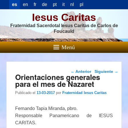
es
en
fr
de
pt
it
nl
pl
Iesus Caritas
Fraternidad Sacerdotal Iesus Caritas de Carlos de
Foucauld
Menú
Navegación de
←
Anterior
Siguiente
→
Orientaciones generales
entradas
para el mes de Nazaret
Publicado el
13-03-2017
por
Fraternidad Iesus Caritas
Fernando Tapia Miranda, pbro.
Responsable Panamericano de IESUS
CARITAS.