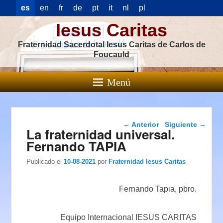
es
en
fr
de
pt
it
nl
pl
Iesus Caritas
Fraternidad Sacerdotal Iesus Caritas de Carlos de
Foucauld
Menú
Navegación de
←
Anterior
Siguiente
→
La fraternidad universal.
entradas
Fernando TAPIA
Publicado el
10-08-2021
por
Fraternidad Iesus Caritas
Fernando Tapia, pbro.
Equipo Internacional IESUS CARITAS