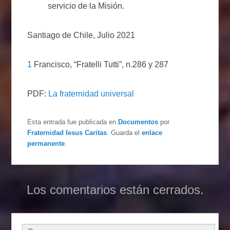
servicio de la Misión.
Santiago de Chile, Julio 2021
1
Francisco, “Fratelli Tutti”, n.286 y 287
PDF:
La fraternidad universal
Esta entrada fue publicada en
Documentos
por
Fraternidad Iesus Caritas
. Guarda el
enlace
permanente
.
Los comentarios están cerrados.
Buscar