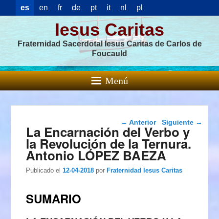
es
en
fr
de
pt
it
nl
pl
Iesus Caritas
Fraternidad Sacerdotal Iesus Caritas de Carlos de
Foucauld
Menú
Navegación de
←
Anterior
Siguiente
→
La Encarnación del Verbo y
entradas
la Revolución de la Ternura.
Antonio LÓPEZ BAEZA
Publicado el
12-04-2018
por
Fraternidad Iesus Caritas
SUMARIO