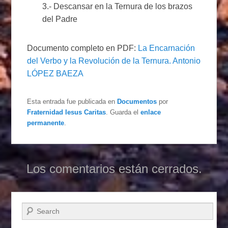
3.- Descansar en la Ternura de los brazos
del Padre
Documento completo en PDF:
La Encarnación
del Verbo y la Revolución de la Ternura. Antonio
LÓPEZ BAEZA
Esta entrada fue publicada en
Documentos
por
Fraternidad Iesus Caritas
. Guarda el
enlace
permanente
.
Los comentarios están cerrados.
Buscar