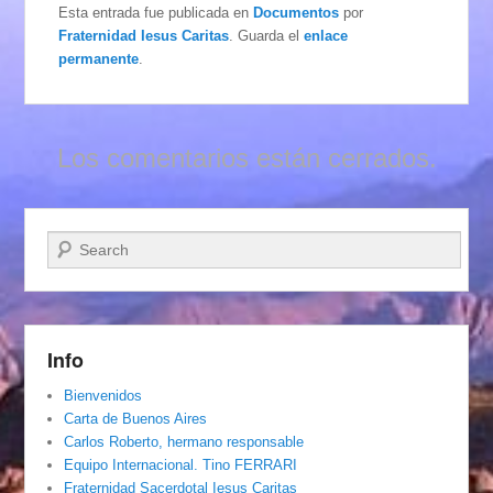
Esta entrada fue publicada en
Documentos
por
Fraternidad Iesus Caritas
. Guarda el
enlace
permanente
.
Los comentarios están cerrados.
Buscar
Info
Bienvenidos
Carta de Buenos Aires
Carlos Roberto, hermano responsable
Equipo Internacional. Tino FERRARI
Fraternidad Sacerdotal Iesus Caritas