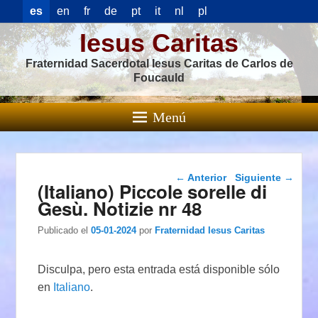
es
en
fr
de
pt
it
nl
pl
Iesus Caritas
Fraternidad Sacerdotal Iesus Caritas de Carlos de
Foucauld
Menú
Navegación de
←
Anterior
Siguiente
→
(Italiano) Piccole sorelle di
entradas
Gesù. Notizie nr 48
Publicado el
05-01-2024
por
Fraternidad Iesus Caritas
Disculpa, pero esta entrada está disponible sólo
en
Italiano
.