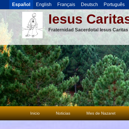
Español
English
Français
Deutsch
Português
Iesus Carita
Fraternidad Sacerdotal Iesus Carita
Menú
Inicio
Noticias
Mes de Nazaret
principal