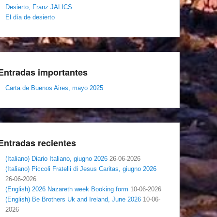
Desierto, Franz JALICS
El día de desierto
Entradas importantes
Carta de Buenos Aires, mayo 2025
Entradas recientes
(Italiano) Diario Italiano, giugno 2026
26-06-2026
(Italiano) Piccoli Fratelli di Jesus Caritas, giugno 2026
26-06-2026
(English) 2026 Nazareth week Booking form
10-06-2026
(English) Be Brothers Uk and Ireland, June 2026
10-06-
2026