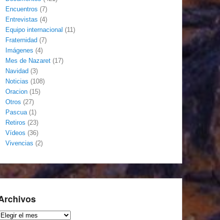
Encuentros
(7)
Entrevistas
(4)
Equipo internacional
(11)
Fraternidad
(7)
Imágenes
(4)
Mes de Nazaret
(17)
Navidad
(3)
Noticias
(108)
Oracion
(15)
Otros
(27)
Pascua
(1)
Retiros
(23)
Vídeos
(36)
Vivencias
(2)
Archivos
Archivos