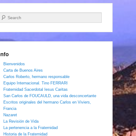
Buscar
Info
Bienvenidos
Carta de Buenos Aires
Carlos Roberto, hermano responsable
Equipo Internacional. Tino FERRARI
Fraternidad Sacerdotal Iesus Caritas
San Carlos de FOUCAULD, una vida desconcertante
Escritos originales del hermano Carlos en Viviers,
Francia
Nazaret
La Revisión de Vida
La pertenencia a la Fraternidad
Historia de la Fraternidad