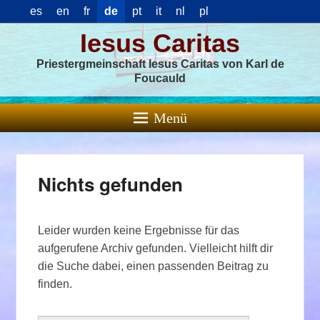
es
en
fr
de
pt
it
nl
pl
Iesus Caritas
Priestergmeinschaft Iesus Caritas von Karl de
Foucauld
Menü
Nichts gefunden
Leider wurden keine Ergebnisse für das
aufgerufene Archiv gefunden. Vielleicht hilft dir
die Suche dabei, einen passenden Beitrag zu
finden.