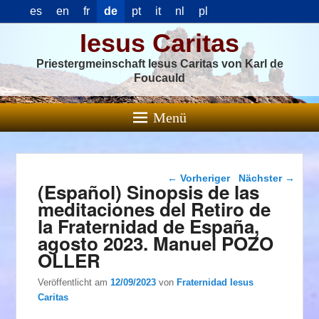
es
en
fr
de
pt
it
nl
pl
Iesus Caritas
Priestergmeinschaft Iesus Caritas von Karl de
Foucauld
Menü
Beitragsnavigation
←
Vorheriger
Nächster
→
(Español) Sinopsis de las
meditaciones del Retiro de
la Fraternidad de España,
agosto 2023. Manuel POZO
OLLER
Veröffentlicht am
12/09/2023
von
Fraternidad Iesus
Caritas