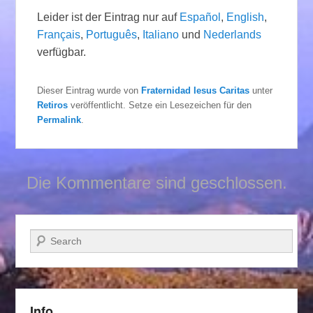
Leider ist der Eintrag nur auf
Español
,
English
,
Français
,
Português
,
Italiano
und
Nederlands
verfügbar.
Dieser Eintrag wurde von
Fraternidad Iesus Caritas
unter
Retiros
veröffentlicht. Setze ein Lesezeichen für den
Permalink
.
Die Kommentare sind geschlossen.
Suchen
Info