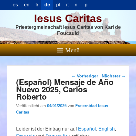
es
en
fr
de
pt
it
nl
pl
Iesus Caritas
Priestergmeinschaft Iesus Caritas von Karl de
Foucauld
Menü
Beitragsnavigation
←
Vorheriger
Nächster
→
(Español) Mensaje de Año
Nuevo 2025, Carlos
Roberto
Veröffentlicht am
04/01/2025
von
Fraternidad Iesus
Caritas
Leider ist der Eintrag nur auf
Español
,
English
,