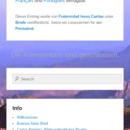
Français
und
Português
verfügbar.
Dieser Eintrag wurde von
Fraternidad Iesus Caritas
unter
Briefe
veröffentlicht. Setze ein Lesezeichen für den
Permalink
.
Die Kommentare sind geschlossen.
Suchen
Info
Willkommen
Buenos Aires Brief
Carlos Roberto, Werlvantbortlicher Bruder