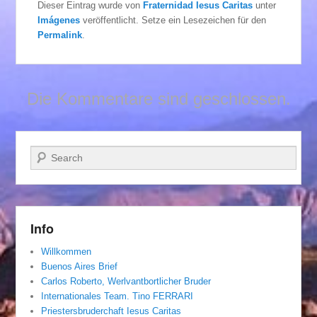
Dieser Eintrag wurde von
Fraternidad Iesus Caritas
unter
Imágenes
veröffentlicht. Setze ein Lesezeichen für den
Permalink
.
Die Kommentare sind geschlossen.
Suchen
Info
Willkommen
Buenos Aires Brief
Carlos Roberto, Werlvantbortlicher Bruder
Internationales Team. Tino FERRARI
Priestersbruderchaft Iesus Caritas