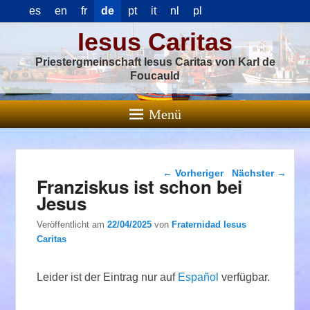
es
en
fr
de
pt
it
nl
pl
Iesus Caritas
Priestergmeinschaft Iesus Caritas von Karl de
Foucauld
Menü
Beitragsnavigation
←
Vorheriger
Nächster
→
Franziskus ist schon bei
Jesus
Veröffentlicht am
22/04/2025
von
Fraternidad Iesus
Caritas
Leider ist der Eintrag nur auf
Español
verfügbar.