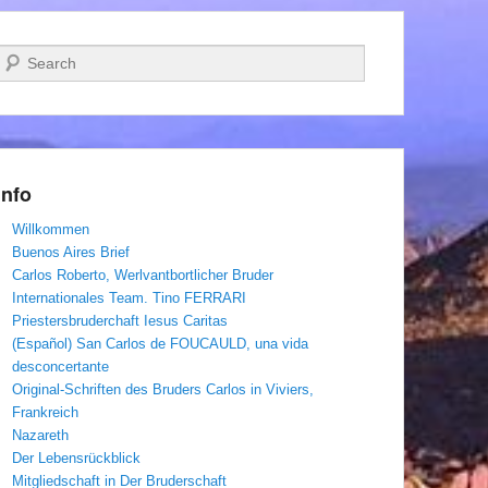
Suchen
Info
Willkommen
Buenos Aires Brief
Carlos Roberto, Werlvantbortlicher Bruder
Internationales Team. Tino FERRARI
Priestersbruderchaft Iesus Caritas
(Español) San Carlos de FOUCAULD, una vida
desconcertante
Original-Schriften des Bruders Carlos in Viviers,
Frankreich
Nazareth
Der Lebensrückblick
Mitgliedschaft in Der Bruderschaft