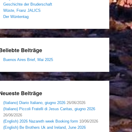
Geschichte der Bruderschaft
Wüste, Franz JALICS
Der Wüntentag
Beliebte Beiträge
Buenos Aires Brief, Mai 2025
Neueste Beiträge
(Italiano) Diario Italiano, giugno 2026
26/06/2026
(Italiano) Piccoli Fratelli di Jesus Caritas, giugno 2026
26/06/2026
(English) 2026 Nazareth week Booking form
10/06/2026
(English) Be Brothers Uk and Ireland, June 2026