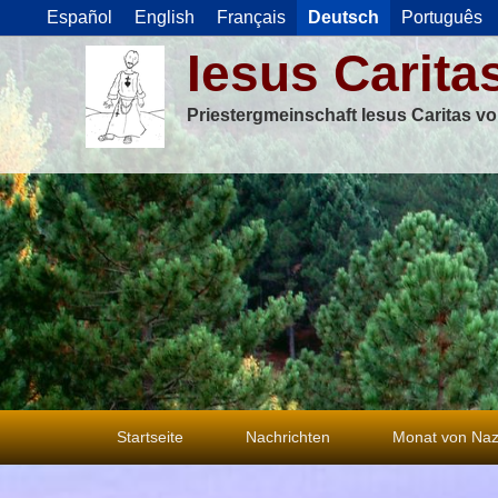
Español
English
Français
Deutsch
Português
Iesus Carita
Priestergmeinschaft Iesus Caritas v
Primäres
Startseite
Nachrichten
Monat von Naz
Menü