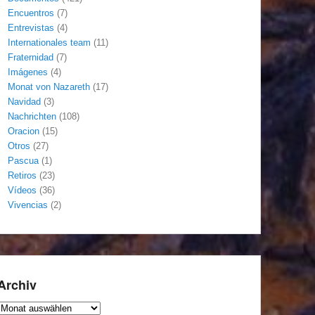
Encuentros
(7)
Entrevistas
(4)
Internationales team
(11)
Fraternidad
(7)
Imágenes
(4)
Monat von Nazareth
(17)
Navidad
(3)
Nachrichten
(108)
Oracion
(15)
Otros
(27)
Pascua
(1)
Retiros
(23)
Vídeos
(36)
Vivencias
(2)
Archiv
Archiv