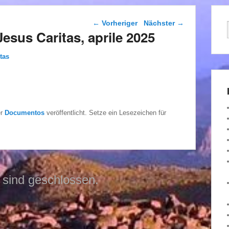
Beitragsnavigation
←
Vorheriger
Nächster
→
i Jesus Caritas, aprile 2025
tas
er
Documentos
veröffentlicht. Setze ein Lesezeichen für
sind geschlossen.