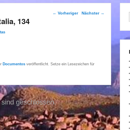
Beitragsnavigation
←
Vorheriger
Nächster
→
talia, 134
tas
er
Documentos
veröffentlicht. Setze ein Lesezeichen für
sind geschlossen.