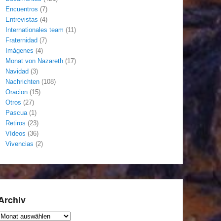
Encuentros
(7)
Entrevistas
(4)
Internationales team
(11)
Fraternidad
(7)
Imágenes
(4)
Monat von Nazareth
(17)
Navidad
(3)
Nachrichten
(108)
Oracion
(15)
Otros
(27)
Pascua
(1)
Retiros
(23)
Vídeos
(36)
Vivencias
(2)
Archiv
Archiv