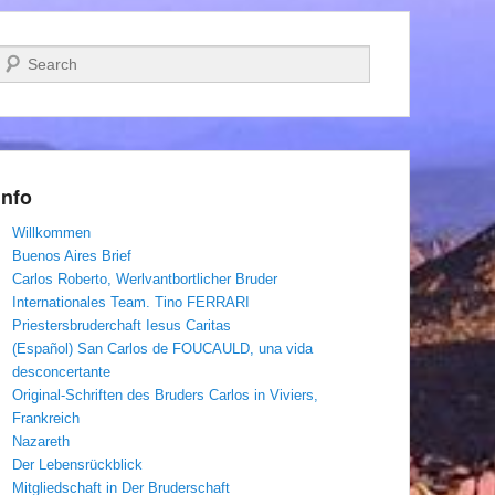
Suchen
Info
Willkommen
Buenos Aires Brief
Carlos Roberto, Werlvantbortlicher Bruder
Internationales Team. Tino FERRARI
Priestersbruderchaft Iesus Caritas
(Español) San Carlos de FOUCAULD, una vida
desconcertante
Original-Schriften des Bruders Carlos in Viviers,
Frankreich
Nazareth
Der Lebensrückblick
Mitgliedschaft in Der Bruderschaft