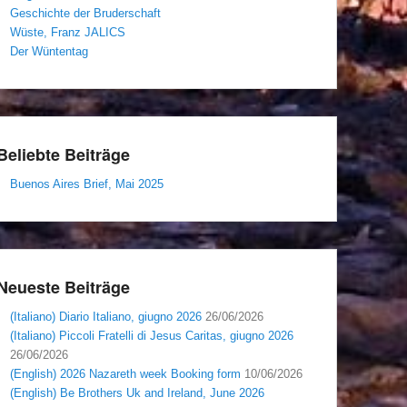
Geschichte der Bruderschaft
Wüste, Franz JALICS
Der Wüntentag
Beliebte Beiträge
Buenos Aires Brief, Mai 2025
Neueste Beiträge
(Italiano) Diario Italiano, giugno 2026
26/06/2026
(Italiano) Piccoli Fratelli di Jesus Caritas, giugno 2026
26/06/2026
(English) 2026 Nazareth week Booking form
10/06/2026
(English) Be Brothers Uk and Ireland, June 2026