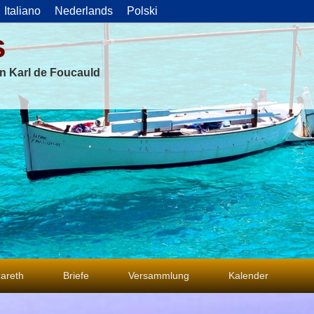
Italiano
Nederlands
Polski
s
on Karl de Foucauld
areth
Briefe
Versammlung
Kalender