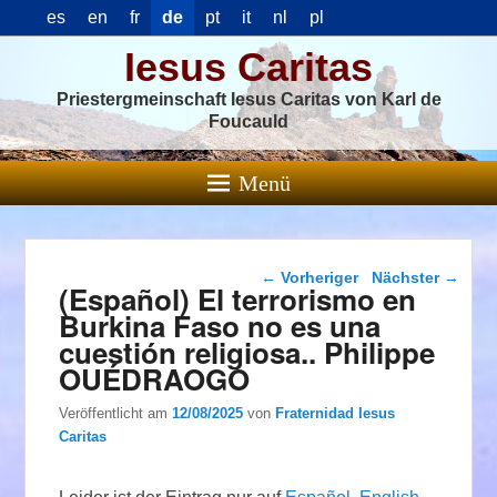
es
en
fr
de
pt
it
nl
pl
Iesus Caritas
Priestergmeinschaft Iesus Caritas von Karl de
Foucauld
Menü
Beitragsnavigation
←
Vorheriger
Nächster
→
(Español) El terrorismo en
Burkina Faso no es una
cuestión religiosa.. Philippe
OUÉDRAOGO
Veröffentlicht am
12/08/2025
von
Fraternidad Iesus
Caritas