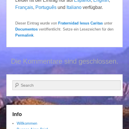
Leider ist der Eintrag nur auf
Español
,
English
,
Français
,
Português
und
Italiano
verfügbar.
Dieser Eintrag wurde von
Fraternidad Iesus Caritas
unter
Documentos
veröffentlicht. Setze ein Lesezeichen für den
Permalink
.
Die Kommentare sind geschlossen.
Suchen
Info
Willkommen