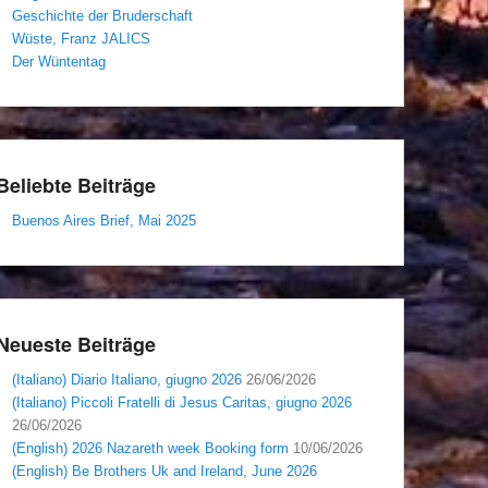
Geschichte der Bruderschaft
Wüste, Franz JALICS
Der Wüntentag
Beliebte Beiträge
Buenos Aires Brief, Mai 2025
Neueste Beiträge
(Italiano) Diario Italiano, giugno 2026
26/06/2026
(Italiano) Piccoli Fratelli di Jesus Caritas, giugno 2026
26/06/2026
(English) 2026 Nazareth week Booking form
10/06/2026
(English) Be Brothers Uk and Ireland, June 2026