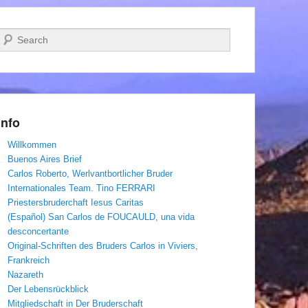
Suchen
Info
Willkommen
Buenos Aires Brief
Carlos Roberto, Werlvantbortlicher Bruder
Internationales Team. Tino FERRARI
Priestersbruderchaft Iesus Caritas
(Español) San Carlos de FOUCAULD, una vida
desconcertante
Original-Schriften des Bruders Carlos in Viviers,
Frankreich
Nazareth
Der Lebensrückblick
Mitgliedschaft in Der Bruderschaft