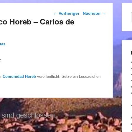
Beitragsnavigation
←
Vorheriger
Nächster
→
co Horeb – Carlos de
tas
.
er
Comunidad Horeb
veröffentlicht. Setze ein Lesezeichen
sind geschlossen.