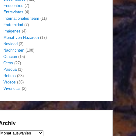
Encuentros
(7)
Entrevistas
(4)
Internationales team
(11)
Fraternidad
(7)
Imágenes
(4)
Monat von Nazareth
(17)
Navidad
(3)
Nachrichten
(108)
Oracion
(15)
Otros
(27)
Pascua
(1)
Retiros
(23)
Vídeos
(36)
Vivencias
(2)
Archiv
Archiv