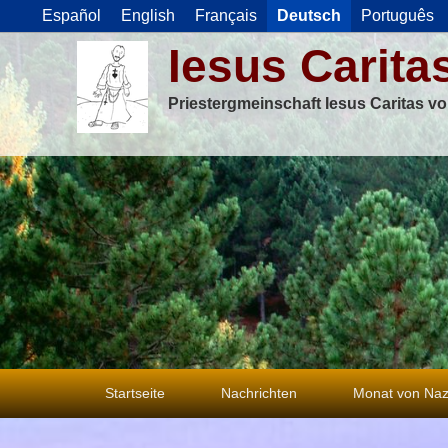
Español
English
Français
Deutsch
Português
Iesus Carita
Priestergmeinschaft Iesus Caritas v
Primäres
Startseite
Nachrichten
Monat von Naz
Menü